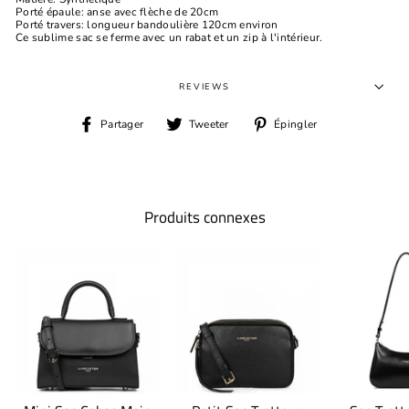
Porté épaule: anse avec flèche de 20cm
Porté travers: longueur bandoulière 120cm environ
Ce sublime sac se ferme avec un rabat et un zip à l'intérieur.
REVIEWS
Partager
Tweeter
Épingler
Partager
Tweeter
Épingler
sur
sur
sur
Facebook
Twitter
Pinterest
Produits connexes