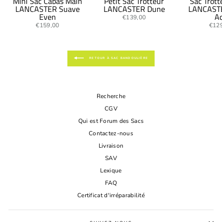
Mini Sac Cabas Main
Petit Sac Trotteur
Sac Trott
LANCASTER Suave
LANCASTER Dune
LANCAST
Even
A
€139,00
€159,00
€12
RETOUR À SAC BANDOULIÈRE
Recherche
CGV
Qui est Forum des Sacs
Contactez-nous
Livraison
SAV
Lexique
FAQ
Certificat d'irréparabilité