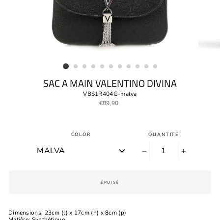
SAC A MAIN VALENTINO DIVINA
VBS1R404G-malva
Prix
€89,90
régulier
COLOR
QUANTITÉ
−
+
ÉPUISÉ
Dimensions: 23cm (l) x 17cm (h) x 8cm (p)
Matière: Synthétique