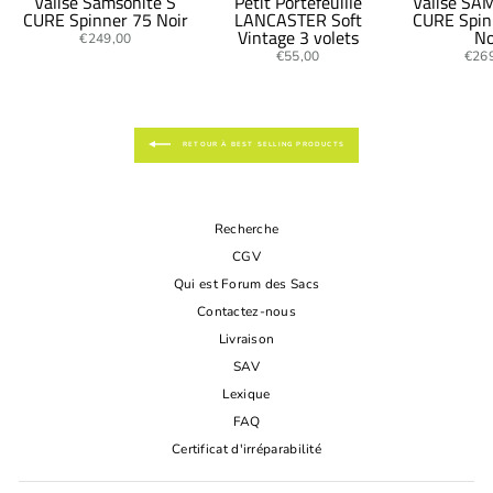
Valise Samsonite S
Petit Portefeuille
Valise SA
CURE Spinner 75 Noir
LANCASTER Soft
CURE Spin
Vintage 3 volets
No
€249,00
€55,00
€26
RETOUR À BEST SELLING PRODUCTS
Recherche
CGV
Qui est Forum des Sacs
Contactez-nous
Livraison
SAV
Lexique
FAQ
Certificat d'irréparabilité