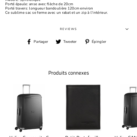
Porté épaule: anse avec flèche de 20cm
Porté travers: longueur bandoulière 120cm environ
Ce sublime sac se ferme avec un rabat et un zip à l'intérieur.
REVIEWS
Partager
Tweeter
Épingler
Partager
Tweeter
Épingler
sur
sur
sur
Facebook
Twitter
Pinterest
Produits connexes