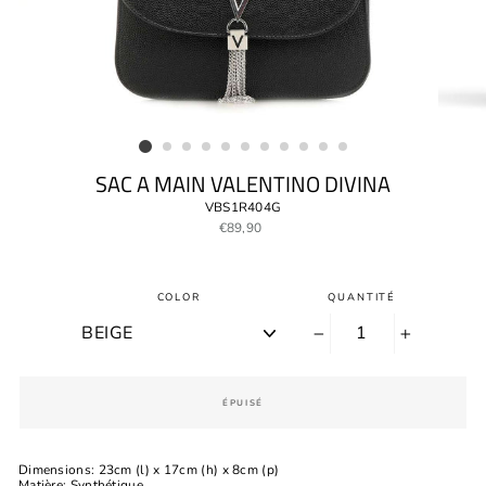
SAC A MAIN VALENTINO DIVINA
VBS1R404G
Prix
€89,90
régulier
COLOR
QUANTITÉ
−
+
ÉPUISÉ
Dimensions: 23cm (l) x 17cm (h) x 8cm (p)
Matière: Synthétique