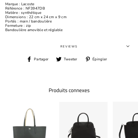
Marque : Lacoste
Référence : NF3947DB
Matière : synthétique
Dimensions : 22 cm x 24 cm x 9 cm
Portés : main / bandoulière
Fermeture : zip
Bandoulière amovible et réglable
REVIEWS
Partager
Tweeter
Épingler
Partager
Tweeter
Épingler
sur
sur
sur
Facebook
Twitter
Pinterest
Produits connexes