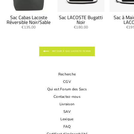
Sac Cabas Lacoste
Sac LACOSTE Bugatti
Sac à Mai
Réversible Noir/Sable
Noir
LAC
€135,00
€180,00
€19
RETOUR À SAC LACOSTE FEMME
Recherche
CGV
Qui est Forum des Sacs
Contactez-nous
Livraison
SAV
Lexique
FAQ
Certificat d'irréparabilité