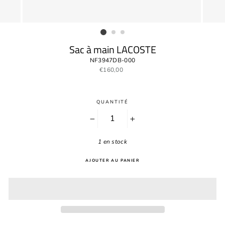
Sac à main LACOSTE
NF3947DB-000
Prix
€160,00
régulier
QUANTITÉ
−
+
1 en stock
AJOUTER AU PANIER