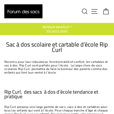
Passer
au
contenu
Rechercher
Naviga
P
RETOUR GRATUIT *
Via point relais
Sac à dos scolaire et cartable d’école Rip
Curl
Reconnu pour leur robustesse, fonctionnalité et confort, les cartables et
sac à dos Rip Curl sont parfaits pour l’école. Le large choix de sacs
scolaires Rip Curl permettra de faire le bonheur des parents comme des
enfants qui font leur rentré à l’école.
Rip Curl, des sacs à dos d’école tendance et
pratique
Rip Curl propose une large gamme de sacs, sacs à dos et cartables pour
tous les enfants qui vont à l’école. Pour chaque tranche d’âge et chaque
classe Rip Curl a un sac adapté. Pour les tous petits, elle propose un