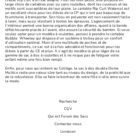
large choix de cartables avec ou sans roulettes, dont les couleurs et les
motifs sont susceptibles de leur plaire. Le cartable Rip Curl Watercol est
un excellent choix pour les élèves de la CP qui n’ont pas beaucoup de
fournitures à transporter. Son tissu en polyester est non seulement facile
à laver, mais aussi résistant à toutes les épreuves. L’agencement de
l’intérieur permet une bonne organisation des affaires, quant à la bande
réfléchissante placée à l’avant, elle assure la sécurité du bambin. Si vous
voulez opter pour un modèle à roulettes, pensez à prendre le cartable
Bubble Wheeley qui dispose d’un système à trolley pour un confort
d’utilisation optimal. Muni d’une multitude de poches et de
compartiments, ce sac est à la fois adorable et fonctionnel pour les
élèves à partir du CE et plus. Il s’agit du modèle le plus léger de sa
gamme de sac à dos à roulettes et il ne risque pas de fatiguer votre
enfant même une fois bien rempli.
Enfin, pour ceux qui entrent au Collège, le sac à dos double Dome
Multico reste une valeur sûre tant au niveau du design, de la praticité que
de la robustesse. Elle va faire le bonheur de votre fille si elle aime suivre
la mode.
Recherche
CGV
Qui est Forum des Sacs
Contactez-nous
Livraison