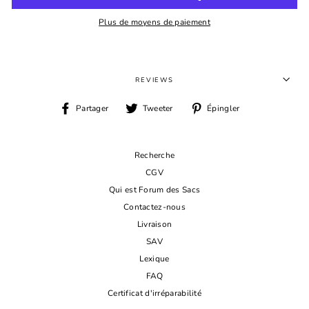
Plus de moyens de paiement
REVIEWS
Partager
Tweeter
Épingler
Partager
Tweeter
Épingler
sur
sur
sur
Facebook
Twitter
Pinterest
Recherche
CGV
Qui est Forum des Sacs
Contactez-nous
Livraison
SAV
Lexique
FAQ
Certificat d'irréparabilité