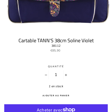
Cartable TANN'S 38cm Soline Violet
38112
Prix
€85,90
régulier
QUANTITÉ
−
+
1 en stock
AJOUTER AU PANIER