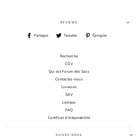
REVIEWS
Partager
Tweeter
Épingler
Partager
Tweeter
Épingler
sur
sur
sur
Facebook
Twitter
Pinterest
Recherche
CGV
Qui est Forum des Sacs
Contactez-nous
Livraison
SAV
Lexique
FAQ
Certificat d'irréparabilité
SUIVEZ-NOUS