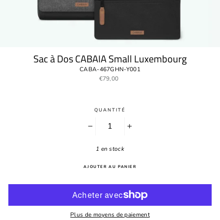
Sac à Dos CABAIA Small Luxembourg
CABA-467GHN-Y001
Prix
€79,00
régulier
QUANTITÉ
−
+
1 en stock
AJOUTER AU PANIER
Plus de moyens de paiement