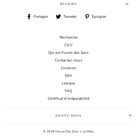
REVIEWS
Partager
Tweeter
Épingler
Partager
Tweeter
Épingler
sur
sur
sur
Facebook
Twitter
Pinterest
Recherche
CGV
Qui est Forum des Sacs
Contactez-nous
Livraison
SAV
Lexique
FAQ
Certificat d'irréparabilité
SUIVEZ-NOUS
© 2026 Forum Des Sacs x La Maro