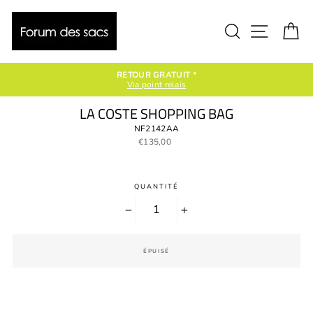
Passer
au
contenu
Rechercher
Naviga
P
RETOUR GRATUIT *
Via point relais
LA COSTE SHOPPING BAG
NF2142AA
Prix
€135,00
régulier
QUANTITÉ
−
+
ÉPUISÉ