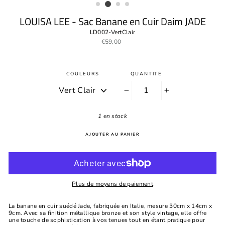
LOUISA LEE - Sac Banane en Cuir Daim JADE
LD002-VertClair
Prix
€59,00
régulier
COULEURS
QUANTITÉ
−
+
1 en stock
AJOUTER AU PANIER
Plus de moyens de paiement
La banane en cuir suédé Jade, fabriquée en Italie, mesure 30cm x 14cm x
9cm. Avec sa finition métallique bronze et son style vintage, elle offre
une touche de sophistication à vos tenues tout en étant pratique pour