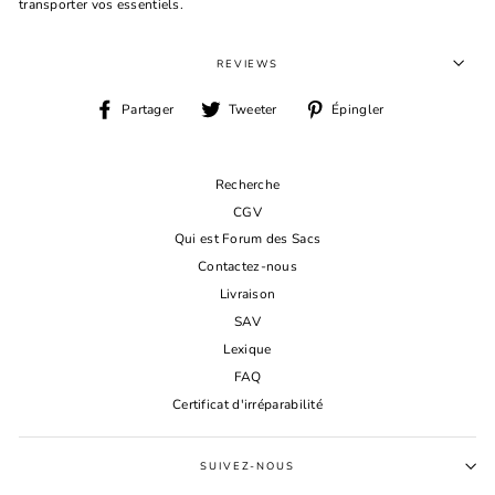
transporter vos essentiels.
REVIEWS
Partager
Tweeter
Épingler
Partager
Tweeter
Épingler
sur
sur
sur
Facebook
Twitter
Pinterest
Recherche
CGV
Qui est Forum des Sacs
Contactez-nous
Livraison
SAV
Lexique
FAQ
Certificat d'irréparabilité
SUIVEZ-NOUS