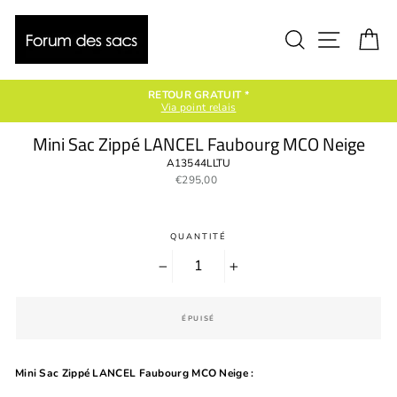
Passer
au
contenu
Rechercher
Naviga
P
RETOUR GRATUIT *
Via point relais
Mini Sac Zippé LANCEL Faubourg MCO Neige
A13544LLTU
Prix
€295,00
régulier
QUANTITÉ
−
+
ÉPUISÉ
Mini Sac Zippé LANCEL Faubourg MCO Neige :