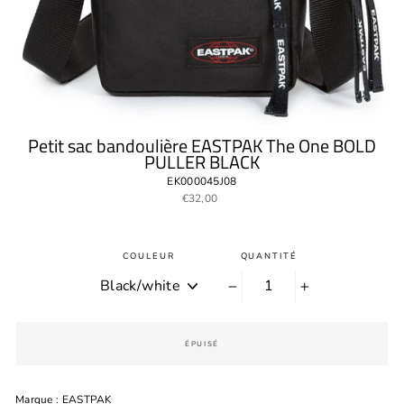
Petit sac bandoulière EASTPAK The One BOLD
PULLER BLACK
EK000045J08
Prix
€32,00
régulier
COULEUR
QUANTITÉ
−
+
ÉPUISÉ
Marque : EASTPAK