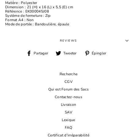
Matière : Polyester
Dimension : 21 (H) x 16 (L) x 5,5 (E) cm
Référence : EK000045J08
Système de fermeture : Zip
Format A4 : Non
Mode de portée : Bandoulière, épaule
REVIEWS
Partager
Tweeter
Épingler
Partager
Tweeter
Épingler
sur
sur
sur
Facebook
Twitter
Pinterest
Recherche
CGV
Qui est Forum des Sacs
Contactez-nous
Livraison
SAV
Lexique
FAQ
Certificat d'irréparabilité