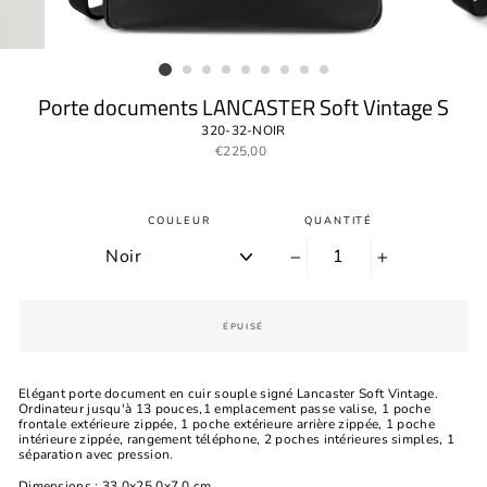
Porte documents LANCASTER Soft Vintage S
320-32-NOIR
Prix
€225,00
régulier
COULEUR
QUANTITÉ
−
+
ÉPUISÉ
Elégant porte document en cuir souple signé Lancaster Soft Vintage.
Ordinateur jusqu'à 13 pouces,
1 emplacement passe valise, 1 poche
frontale extérieure zippée, 1 poche extérieure arrière zippée, 1 poche
intérieure zippée, rangement téléphone, 2 poches intérieures simples, 1
séparation avec pression.
Dimensions : 33.0x25.0x7.0 cm