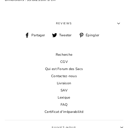
REVIEWS
Partager
Tweeter
Épingler
Partager
Tweeter
Épingler
sur
sur
sur
Facebook
Twitter
Pinterest
Recherche
CGV
Qui est Forum des Sacs
Contactez-nous
Livraison
SAV
Lexique
FAQ
Certificat d'irréparabilité
SUIVEZ-NOUS