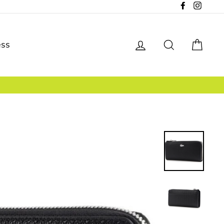
Facebook
Instagr
Se connecter
Rechercher
Pani
ess
PAIEMENT SÉCURISÉ
Encryptage SSL