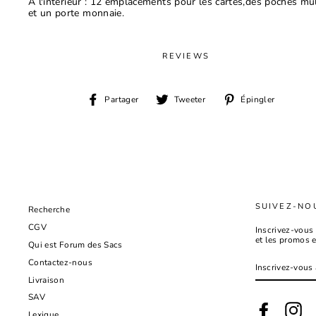
A l'intérieur : 12 emplacements pour les cartes,des poches mul
et un porte monnaie.
REVIEWS
Partager
Tweeter
Épingl
Partager
Tweeter
Épingler
sur
sur
sur
Facebook
Twitter
Pinter
SUIVEZ-NO
Recherche
CGV
Inscrivez-vous 
et les promos 
Qui est Forum des Sacs
INSCRIVEZ-
Contactez-nous
VOUS
À
Livraison
NOTRE
INFOLETTRE
SAV
Facebook
Ins
Lexique