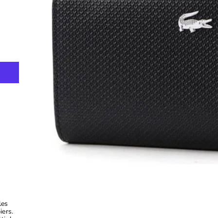
les
iers.