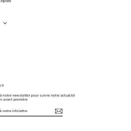
tiples
er
est
US
à notre newsletter pour suivre notre actualité
en avant première
tagram