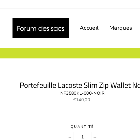
Passer
au
contenu
Accueil
Marques
Portefeuille Lacoste Slim Zip Wallet No
NF3580KL-000-NOIR
Prix
€140,00
régulier
QUANTITÉ