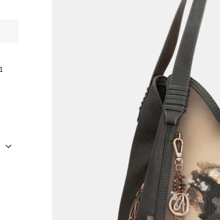
 1
er
est