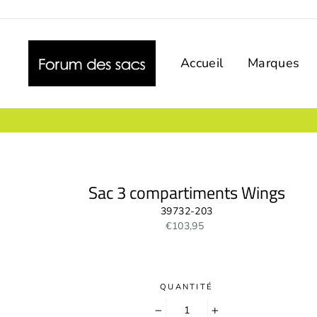
Passer
au
contenu
Accueil
Marques
Sac 3 compartiments Wings
39732-203
Prix
€103,95
régulier
QUANTITÉ