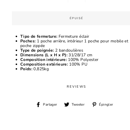
−
+
ÉPUISÉ
Tipo de fermeture:
Fermeture éclair
Poches:
1 poche arrière, intérieur 1 poche pour mobile et
poche zippée
Type de poignée:
2 bandoulières
Dimensions (L x H x P):
31/28/17 cm
Composition intérieure:
100% Polyester
Composition extérieure:
100% PU
Poids:
0,825kg
REVIEWS
Partager
Tweeter
Épingl
Partager
Tweeter
Épingler
sur
sur
sur
Facebook
Twitter
Pinter