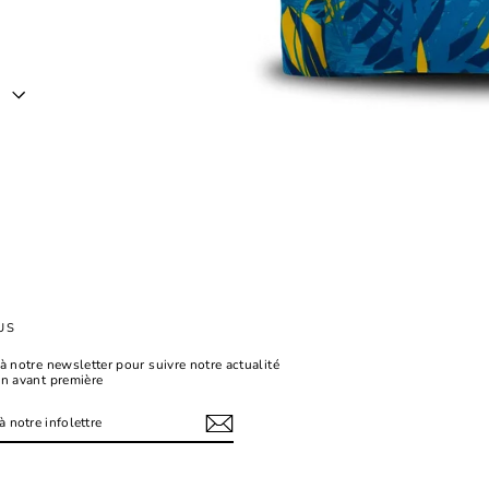
er
est
US
à notre newsletter pour suivre notre actualité
en avant première
tagram