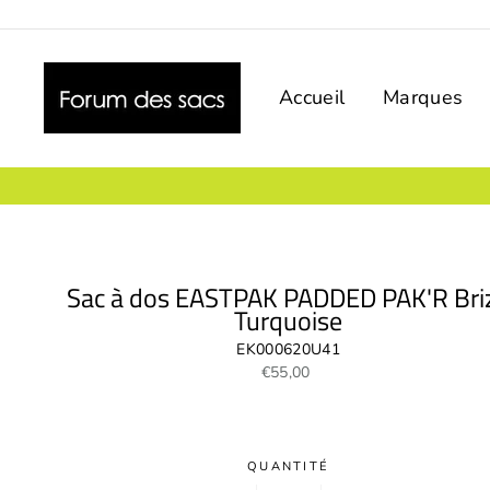
Passer
au
contenu
Accueil
Marques
Sac à dos EASTPAK PADDED PAK'R Bri
Turquoise
EK000620U41
Prix
€55,00
régulier
QUANTITÉ