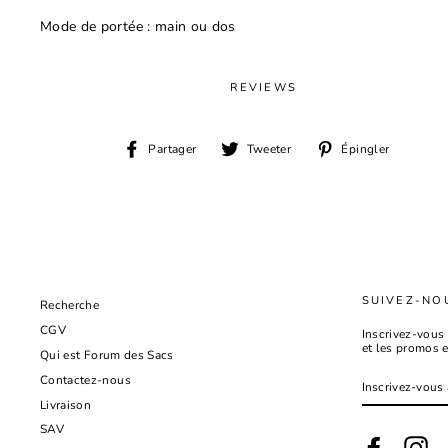
Mode de portée : main ou dos
REVIEWS
Partager
Tweeter
Épingl
Partager
Tweeter
Épingler
sur
sur
sur
Facebook
Twitter
Pinter
SUIVEZ-NO
Recherche
CGV
Inscrivez-vous 
et les promos 
Qui est Forum des Sacs
INSCRIVEZ-
Contactez-nous
VOUS
À
Livraison
NOTRE
INFOLETTRE
SAV
Facebook
Ins