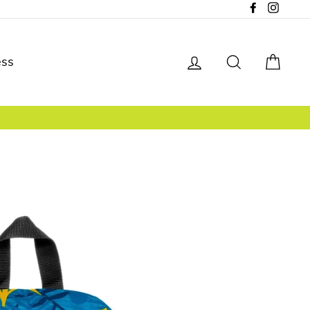
Facebook
Instagr
Se connecter
Rechercher
Pani
ess
yptage SSL