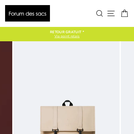
Passer
au
contenu
Rechercher
Naviga
P
RETOUR GRATUIT *
Via point relais