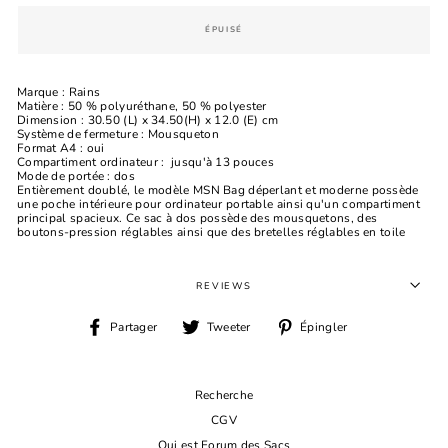
ÉPUISÉ
Marque : Rains
Matière : 50 % polyuréthane, 50 % polyester
Dimension : 30.50 (L) x 34.50(H) x 12.0 (E) cm
Système de fermeture : Mousqueton
Format A4 : oui
Compartiment ordinateur : jusqu'à 13 pouces
Mode de portée : dos
Entièrement doublé, le modèle MSN Bag déperlant et moderne possède
une poche intérieure pour ordinateur portable ainsi qu'un compartiment
principal spacieux. Ce sac à dos possède des mousquetons, des
boutons-pression réglables ainsi que des bretelles réglables en toile
REVIEWS
Partager
Tweeter
Épingler
Partager
Tweeter
Épingler
sur
sur
sur
Facebook
Twitter
Pinterest
Recherche
CGV
Qui est Forum des Sacs