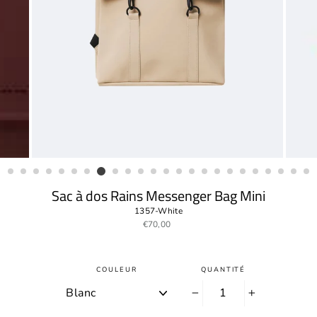
Sac à dos Rains Messenger Bag Mini
1357-White
Prix
€70,00
régulier
COULEUR
QUANTITÉ
−
+