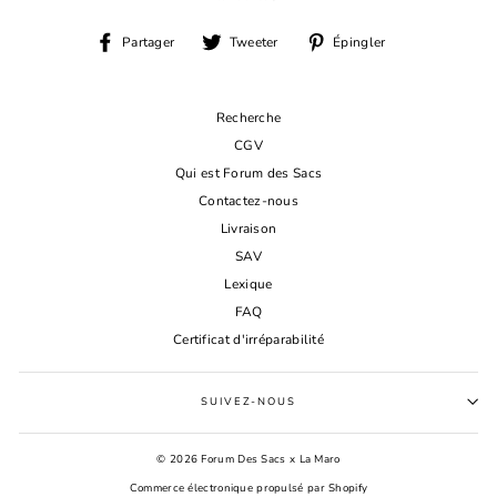
Partager
Tweeter
Épingler
Partager
Tweeter
Épingler
sur
sur
sur
Facebook
Twitter
Pinterest
Recherche
CGV
Qui est Forum des Sacs
Contactez-nous
Livraison
SAV
Lexique
FAQ
Certificat d'irréparabilité
SUIVEZ-NOUS
© 2026 Forum Des Sacs x La Maro
Commerce électronique propulsé par Shopify