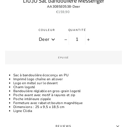
LIU.JO Sac bandoulière Messenger
AA3085E0538-Deer
Prix
€159,90
régulier
COULEUR
QUANTITÉ
−
+
ÉPUISÉ
Sac à bandoulière écoconçu en PU
Imprimé logo chaîne en allover
Logo en métal sur le devant
Charm logoté
Bandoulière réglable en gros-grain logoté
Poche avant avec motif à rayures et zip
Poche intérieure zippée
Fermeture avec rabat et bouton magnétique
Dimensions : 25 x 9,5 x 18,5 cm
Ligne Clidia
REVIEWS