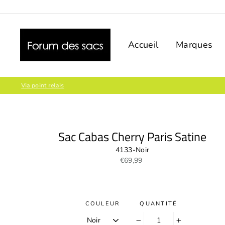
Passer
au
contenu
Accueil
Marques
Sac Cabas Cherry Paris Satine
4133-Noir
Prix
€69,99
régulier
COULEUR
QUANTITÉ