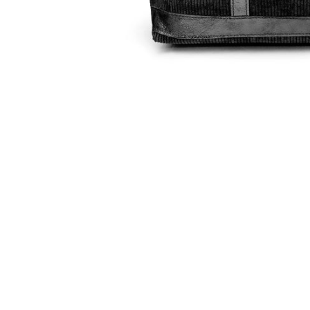
er
est