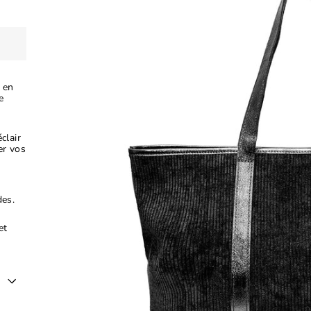
 en
e
clair
er vos
des.
et