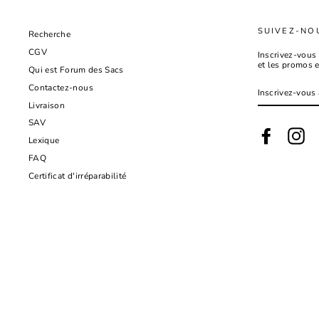
SUIVEZ-NO
Recherche
CGV
Inscrivez-vous 
et les promos 
Qui est Forum des Sacs
INSCRIVEZ-
Contactez-nous
VOUS
À
Livraison
NOTRE
INFOLETTRE
SAV
Facebook
Ins
Lexique
FAQ
Certificat d'irréparabilité