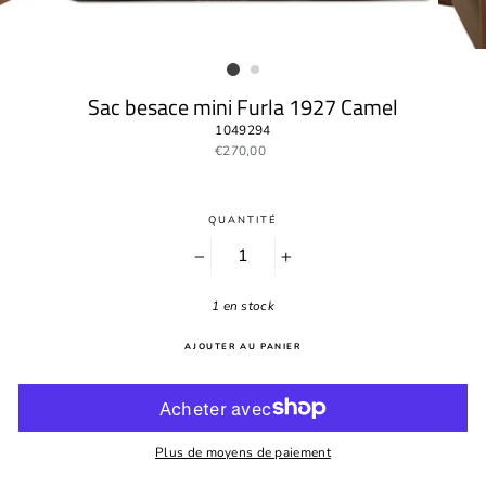
Sac besace mini Furla 1927 Camel
1049294
Prix
€270,00
régulier
QUANTITÉ
−
+
1 en stock
AJOUTER AU PANIER
Plus de moyens de paiement