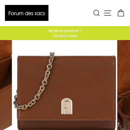
Passer
au
contenu
Rechercher
Naviga
P
RETOUR GRATUIT *
Via point relais