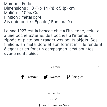
Marque : Furla
Dimensions : 18 (l) x 14 (h) x 5 (p) cm
Matière : 100% Cuir
Finition : métal doré
Style de porté : Épaule / Bandoulière
Le sac 1927 est la besace chic à l'italienne, celui-ci
a une poche externe, des poches à l'intérieur,
zippée et plate pour ranger vos petits objets. Ses
finitions en métal doré et son format mini le rendent
élégant et en font un compagnon idéal pour les
événements chics.
REVIEWS
Partager
Tweeter
Épingler
Partager
Tweeter
Épingler
sur
sur
sur
Facebook
Twitter
Pinterest
Recherche
CGV
Qui est Forum des Sacs