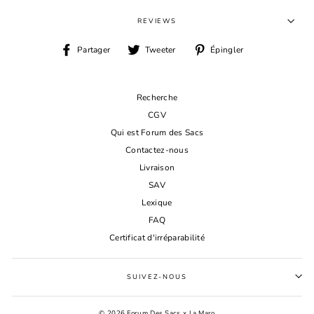
REVIEWS
Partager
Tweeter
Épingler
Partager
Tweeter
Épingler
sur
sur
sur
Facebook
Twitter
Pinterest
Recherche
CGV
Qui est Forum des Sacs
Contactez-nous
Livraison
SAV
Lexique
FAQ
Certificat d'irréparabilité
SUIVEZ-NOUS
© 2026 Forum Des Sacs x La Maro