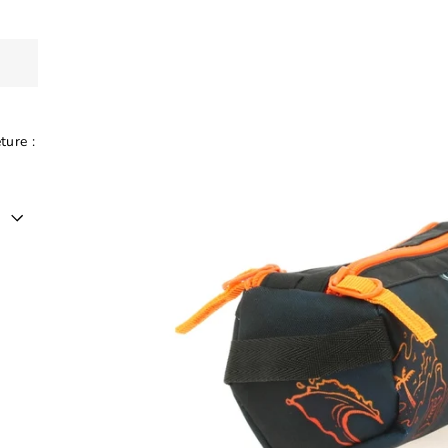
ture :
er
est