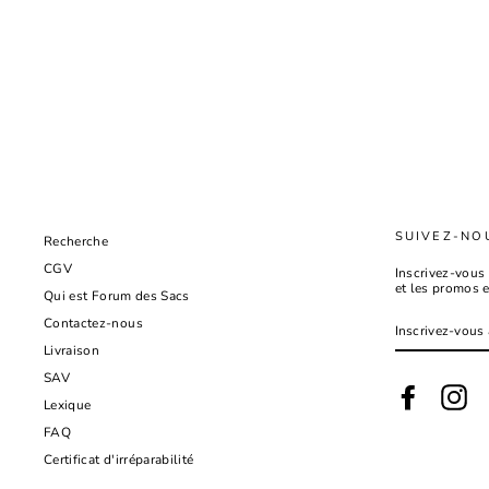
SUIVEZ-NO
Recherche
CGV
Inscrivez-vous 
et les promos 
Qui est Forum des Sacs
INSCRIVEZ-
Contactez-nous
VOUS
À
Livraison
NOTRE
INFOLETTRE
SAV
Facebook
Ins
Lexique
FAQ
Certificat d'irréparabilité