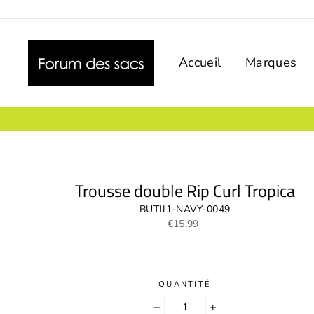
Passer
au
contenu
Accueil
Marques
Trousse double Rip Curl Tropica
BUTIJ1-NAVY-0049
Prix
€15,99
régulier
QUANTITÉ