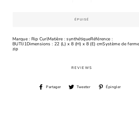
−
+
ÉPUISÉ
Marque : Rip CurlMatière : synthétiqueRéférence :
BUTIJ1Dimensions : 22 (L) x 8 (H) x 8 (E) cmSystème de ferme
zip
REVIEWS
Partager
Tweeter
Épingl
Partager
Tweeter
Épingler
sur
sur
sur
Facebook
Twitter
Pinter