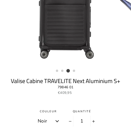
Valise Cabine TRAVELITE Next Aluminium S+
79846 01
Prix
€409,95
régulier
COULEUR
QUANTITÉ
−
+