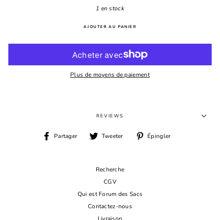
1 en stock
AJOUTER AU PANIER
Plus de moyens de paiement
REVIEWS
Partager
Tweeter
Épingler
Partager
Tweeter
Épingler
sur
sur
sur
Facebook
Twitter
Pinterest
Recherche
CGV
Qui est Forum des Sacs
Contactez-nous
Livraison